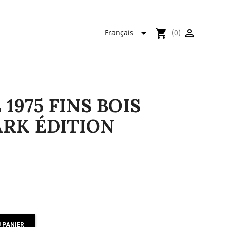

shopping_cart

Français
(0)
1975 FINS BOIS
RK ÉDITION
 PANIER