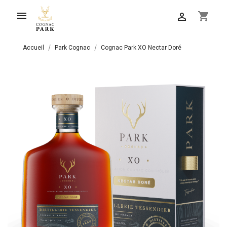

shopping_cart

Accueil
Park Cognac
Cognac Park XO Nectar Doré