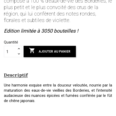
composé à 100 % d'eaux-de-vie des Borderies, le
plus petit et le plus convoité des crus de la
région, qui lui confèrent des notes rondes,
florales et subtiles de violette.
Edition limitée à 3050 bouteilles !
Quantité

AJOUTER AU PANIER
Descriptif
Une harmonie exquise entre la douceur veloutée, nourrie par la
maturation des eaux-de-vie vieillies des Borderies, et l'intensité
audacieuse des nuances épicées et fumées conférée par le fût
de chêne japonais.