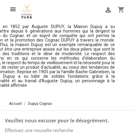

shopping_cart

e en 1852 par Auguste DUPUY, la Maison Dupuy a su
ettre depuis 6 générations aux hommes qui la dirigent la
n du Cognac et un esprit de conquête qui ont permis la
ion et la promotion des Cognac DUPUY à travers le monde.
d’hui, la maison Dupuy est un exemple remarquable de ce
t être une entreprise assise sur les deux piliers que sont le
t des traditions et le désir de modernité. Le respect des
ions en ce qui concerne les méthodes d’élaboration du
 le respect du temps de vieillissement et la nécessité pour le
de rester un produit d’actualité, au coeur des tendances de
ation. Reprise en 1905 par la famille Bache-Gabrielsen, la
 Dupuy a su bâtir de solides fondations grâce à la
nalité et au travail d’Auguste Dupuy, un personnage à la
alité affirmée.
Accueil
Dupuy Cognac
Veuillez nous excuser pour le désagrément.
Effectuez une nouvelle recherche