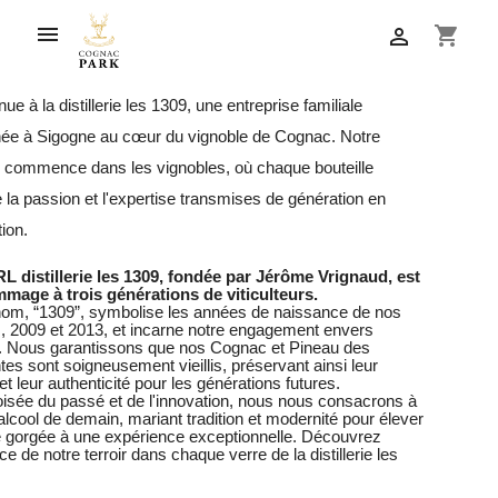

shopping_cart

ue à la distillerie les 1309, une entreprise familiale
née à Sigogne au cœur du vignoble de Cognac. Notre
re commence dans les vignobles, où chaque bouteille
 la passion et l'expertise transmises de génération en
ion.
L distillerie les 1309, fondée par Jérôme Vrignaud, est
mage à trois générations de viticulteurs.
nom, “1309”, symbolise les années de naissance de nos
s, 2009 et 2013, et incarne notre engagement envers
ir. Nous garantissons que nos Cognac et Pineau des
es sont soigneusement vieillis, préservant ainsi leur
 et leur authenticité pour les générations futures.
oisée du passé et de l'innovation, nous nous consacrons à
'alcool de demain, mariant tradition et modernité pour élever
 gorgée à une expérience exceptionnelle. Découvrez
ce de notre terroir dans chaque verre de la distillerie les