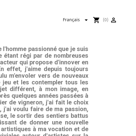

shopping_cart

Français
(0)
re l'homme passionné que je suis
le étant régi par de nombreuses
l acteur qui propose d'innover en
n effet, j'aime depuis toujours
oulu m'envoler vers de nouveaux
 jeu et les contempler tous les
jet différent, à mon image, en
près quelques années passées à
er de vigneron, j'ai fait le choix
 j'ai voulu faire de ma passion,
, le sortir des sentiers battus
sissant de donner une nouvelle
s artistiques à ma vocation et de
iviales autour d'artistes sur la