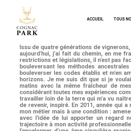
ACCUEIL
TOUS NO
Issu de quatre générations de vignerons, 
aujourd'hui, j'ai fait du chemin, en me 
restrictions et législations, il n'est pas 
bouleversant les méthodes ancestrales e
bouleverser les codes établis et m'en am
horizons. Je me suis dit que si je voula
matins avec la même fraîcheur de mes p
considérant toutes mes expériences comm
travailler loin de la terre qui m'a vu naît
de revenir, inspiré. En 2011, année qui a
mon métier mais à une condition : amener
avec l'idée de lui apporter un regard 
trajectoire à mon activité professionnelle
l'envelopper d'une âme singulière propice