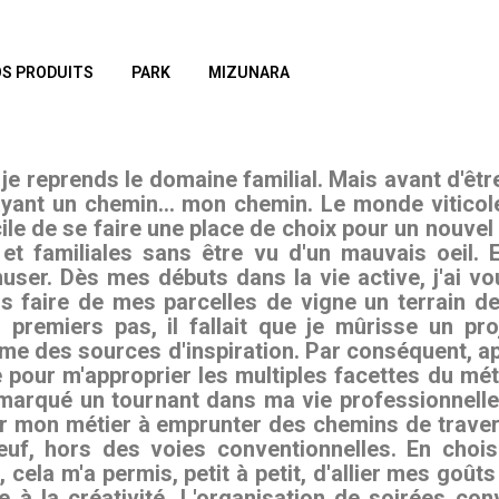
S PRODUITS
PARK
MIZUNARA
je reprends le domaine familial. Mais avant d'êt
frayant un chemin... mon chemin. Le monde vitico
facile de se faire une place de choix pour un nouve
t familiales sans être vu d'un mauvais oeil. E
user. Dès mes débuts dans la vie active, j'ai v
is faire de mes parcelles de vigne un terrain de
remiers pas, il fallait que je mûrisse un pro
e des sources d'inspiration. Par conséquent, a
re pour m'approprier les multiples facettes du méti
 marqué un tournant dans ma vie professionnelle,
 mon métier à emprunter des chemins de traverse
neuf, hors des voies conventionnelles. En choi
, cela m'a permis, petit à petit, d'allier mes goût
 à la créativité. L'organisation de soirées conv